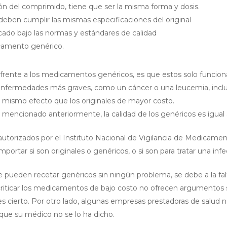
n del comprimido, tiene que ser la misma forma y dosis.
s deben cumplir las mismas especificaciones del original
cado bajo las normas y estándares de calidad
amento genérico.
rente a los medicamentos genéricos, es que estos solo funciona
nfermedades más graves, como un cáncer o una leucemia, inclusiv
mismo efecto que los originales de mayor costo.
 mencionado anteriormente, la calidad de los genéricos es igual 
utorizados por el Instituto Nacional de Vigilancia de Medicam
importar si son originales o genéricos, o si son para tratar una inf
pueden recetar genéricos sin ningún problema, se debe a la fal
riticar los medicamentos de bajo costo no ofrecen argumentos 
 es cierto. Por otro lado, algunas empresas prestadoras de salu
que su médico no se lo ha dicho.