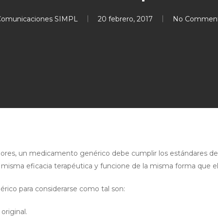
omunicaciones SIMPL
20 febrero, 2017
No Commen
res, un medicamento genérico debe cumplir los estándares de 
a misma eficacia terapéutica y funcione de la misma forma que el 
érico para considerarse como tal son:
original.