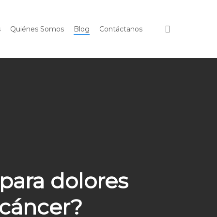
search
s
Quiénes Somos
Blog
Contáctanos
para dolores
 cáncer?