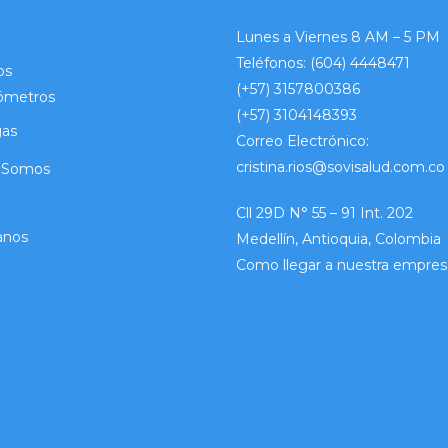
Lunes a Viernes 8 AM – 5 PM
Teléfonos:
(604) 4448471
os
(+57) 3157800386
ómetros
(+57) 3104148393
gas
Correo Electrónico:
cristina.rios@sovisalud.com.co
 Somos
Cll 29D N° 55 – 91 Int. 202
anos
Medellín, Antioquia, Colombia
Como llegar a nuestra empres