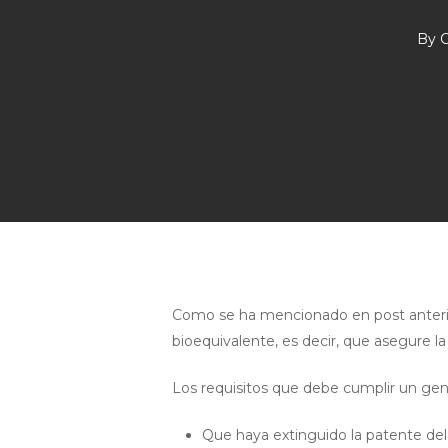
By
C
Hit enter to search or ESC to close
Como se ha mencionado en post anterio
bioequivalente, es decir, que asegure l
Los requisitos que debe cumplir un gen
Que haya extinguido la patente del 