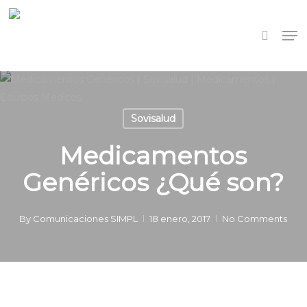
Skip
to
Me
search
main
content
Sovisalud
Medicamentos
Genéricos ¿Qué son?
By
Comunicaciones SIMPL
18 enero, 2017
No Comments