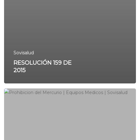
Sovisalud
RESOLUCIÓN 159 DE
2015
Prohibición
del
mercurio
alerta
la
actividad